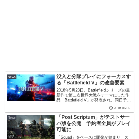
没入と分隊プレイにフォーカスす
News
る「Battlefield V」の改善要素
2018年5月23日、Battlefieldシリーズの最
新作で第二次世界大戦をテーマにした作
品「Battlefield V」が発表され、同日予告
編動画が公開された。 公式サイトで
2018.06.02
は、ゲームプレイを改善するための追加
要素を紹介する記事が公開さ...
「Post Scriptum」がテストサー
News
バ版を公開 予約者全員がプレイ
可能に
「Squad」をベースに開発が始まり、ス