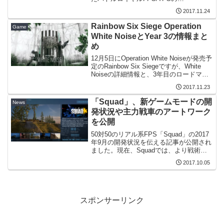
「PlayerUnknown's Battlegrounds」（以
2017.11.24
下、PUBG）が、7つのギネス世界記録に
認定された...
Rainbow Six Siege Operation
Game
White NoiseとYear 3の情報まと
め
12月5日にOperation White Noiseが発売予
定のRainbow Six Siegeですが、White
Noiseの詳細情報と、3年目のロードマッ
プが公開されたので、合わせて情報をま
2017.11.23
とめました。Year 2 Season 4...
「Squad」、新ゲームモードの開
News
発状況や主力戦車のアートワーク
を公開
50対50のリアル系FPS「Squad」の2017
年9月の開発状況を伝える記事が公開され
ました。現在、Squadでは、より戦術的
で大規模な戦闘・接敵が楽しめるような
2017.10.05
プレイスタイルを提供するゲームモード
の開発を模索しているようです。FOBを
は...
スポンサーリンク