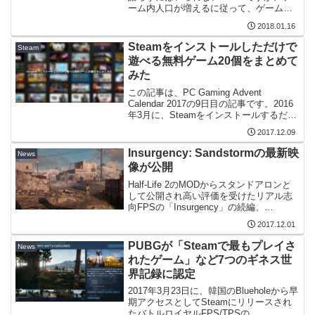
ーム内人口が増えるに従って、ゲーム内
に現れる不正行為ユーザーの多さが問題
2018.01.16
となっています。「不正行為をおこなう
ユーザーの大部分が中国からの接続であ
Steamをインストールしただけで
Steam
る」という海外記...
遊べる無料ゲーム20個をまとめて
みた
この記事は、PC Gaming Advent
Calendar 2017の9日目の記事です。2016
年3月に、Steamをインストールするだけ
でプレイ可能なゲームについての記事を
2017.12.09
公開しました。関連記事：Steamをイン
ストールしただけで遊べ...
Insurgency: Sandstormの最新映
News
像が公開
Half-Life 2のMODからスタンドアロンと
して公開され高い評価を受けたリアル志
向FPSの「Insurgency」の続編、
「Insurgency: Sand Storm」の最新映像
2017.12.01
が公開されました。関連記事：ストーリ
ーや車両が登場する...
PUBGが「Steamで最もプレイさ
News
れたゲーム」など7つのギネス世
界記録に認定
2017年3月23日に、韓国のBlueholeから早
期アクセスとしてSteamにリリースされ
たバトルロイヤルFPS/TPSの