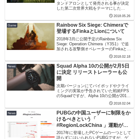
タンドアロンとして発売される事が決定
した第二次世界大戦をテーマにした
FPS「Post Scriptum」のテストサーバ版
2018.05.26
が公開された。テストサーバ版は予約者
全員がダウンロードすることができ、5月
Rainbow Six Siege: Chimeraで
Game
26日...
登場するFinkaとLionについて
2018年3月に公開予定のRainbow Six
Siege: Operation Chimera（Y3S1）で追
加される攻撃側オペレーターのFinkaと
Lionについての情報が、YouTubeで公開
2018.02.18
されています。ここでは簡単にその内容
をま...
Squad Alpha 10の公開が2月5日
News
に決定 リリーストレーラーも公
開
次期バージョンにてバイポッドやクライ
ミングの実装が予告されていた戦術FPS
のSquadですが、Alpha 10の公開が2018
年2月5日に決定し、リリーストレーラー
2018.02.04
が公開されました。トレーラー内では、
Alpha 10で実装予定だったクライミ...
PUBGの中国ユーザーに制限をか
News
けるべきという「
#RegionLockChina 」運動が始
まる
2017年に登場したPCゲームの一つとして
語らずにはいられないPUBGですが、ゲ