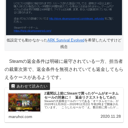
低設定でも動かなかった
ARK Survival Evolved
を希望したんですけど
残念
Steamの返金条件は明確に厳守されている一方、担当者
の裁量次第で、返金条件を無視されていても返金してもら
えるケースがあるようです。
2週間以上前にSteamで買ったゲームがオータム
セールの対象に！ 返金リクエストをしてみた
Steamの大規模セールの一つである「オータムセール」が
2020年11月26日～2020年12月2日 午前2時まで開催され
ています。 こうしたセールで「え、数日前に買ったゲー
ムがセール対象で安くなってんじゃん。セールまで買うの
待てばよかった...
2020.11.28
maruhoi.com