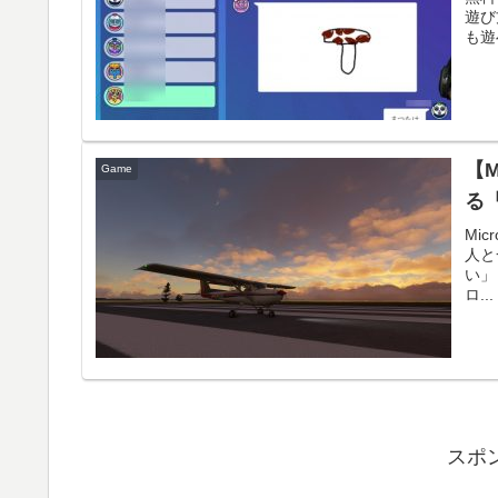
遊び
も遊
【
Game
る「
Mic
人と
い」
ロ...
スポ