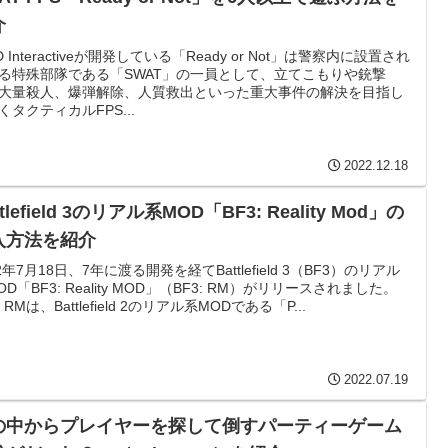
介
D Interactiveが開発している「Ready or Not」は警察内に設置され
る特殊部隊である「SWAT」の一員として、立てこもりや銃撃
大量殺人、爆弾解除、人質救出といった重大事件の解決を目指し
くタクティカルFPS...
2022.12.18
ttlefield 3のリアル系MOD「BF3: Reality Mod」の
入方法を紹介
22年7月18日、7年に渡る開発を経てBattlefield 3（BF3）のリアル
OD「BF3: Reality MOD」（BF3: RM）がリリースされました。
: RMは、Battlefield 2のリアル系MODである「P...
2022.07.19
Iの中からプレイヤーを探して倒すパーティーゲーム