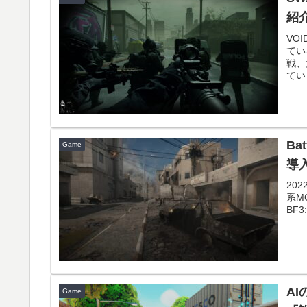
紹
VOI
てい
戦、
てい
Ba
Game
導
20
系M
BF3
A
Game