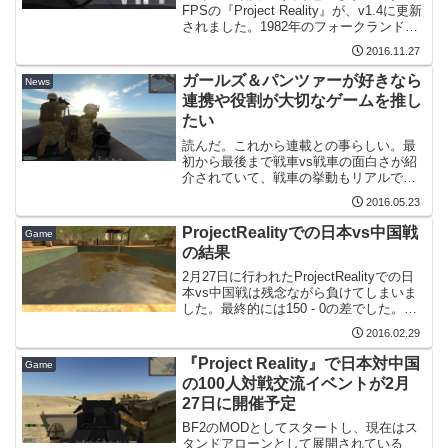
FPSの『Project Reality』が、v1.4に更新
されました。1982年のフォークランド紛
争時のイギリス軍やアルゼンチン軍が追
2016.11.27
加され、それにあわせてフォークランド
諸島のMAPやアフガニスタン...
ガールズ＆パンツァーが好きなら
News
連携や役割が大切なゲームを推し
たい
読んだ。これから連載との事らしい。最
初から最後まで戦車vs戦車の面白さが紹
介されていて、戦車の挙動もリアルでガ
ルパン内の戦車も登場するぞとWorld of
2016.05.23
Tank推しの記事でした。自分としても
WoTは戦車vs戦車を楽しめる作品で、そ
ProjectRealityでの日本vs中国戦
Game
の先に...
の結果
2月27日に行われたProjectRealityでの日
本vs中国戦は残念ながら負けてしまいま
した。最終的には150 - 0の差でした。強
かったですね。試合の流れとかを見たい
2016.02.29
方にはこちらの動画。歩兵分隊で分隊長
をやっていたatoli_kusa...
『Project Reality』で日本対中国
Game
の100人対戦交流イベントが2月
27日に開催予定
BF2のMODとしてスタートし、現在はス
タンドアローンとして展開されている