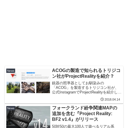
ACOGの製造で知られるトリジコ
News
ン社がProjectRealityを紹介？
銃器の照準器としてお馴染みの
「ACOG」を製造するトリジコン社が、
公式InstagramでProjectRealityを紹介して
いるとして、ちょっとした話題に上がり
2018.04.14
ました。実際の投稿は以下の通り。 It’s
#FPSFriday! Chec...
フォークランド紛争関連MAPの
News
追加を含む『Project Reality:
BF2 v1.4』がリリース
50対50の最大100人で遊べるリアル系