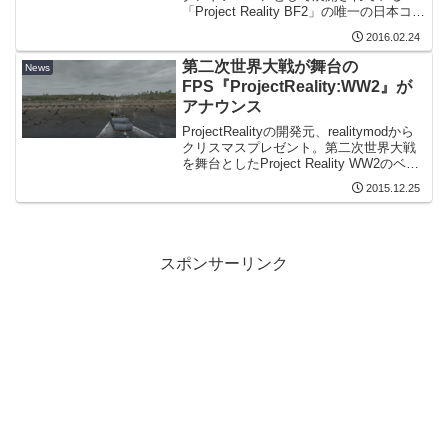
「Project Reality BF2」の唯一の日本コミ
ュニティで、日本vs中国の交流イベント
2016.02.24
の開催が告知されました。実は前々から
日本対中国の話はあったんですが(1...
第二次世界大戦が舞台の
News
FPS『ProjectReality:WW2』が
アナウンス
ProjectRealityの開発元、realitymodから
クリスマスプレゼント。第二次世界大戦
を舞台としたProject Reality WW2のベー
タ開催がアナウンスされました。
2015.12.25
BattleField2の大型MODで第二次世界大戦
MO...
スポンサーリンク