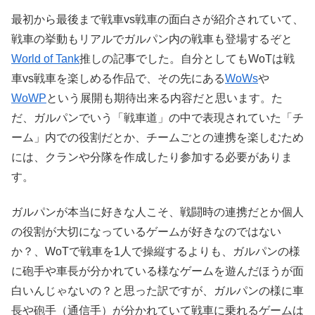
最初から最後まで戦車vs戦車の面白さが紹介されていて、
戦車の挙動もリアルでガルパン内の戦車も登場するぞと
World of Tank
推しの記事でした。自分としてもWoTは戦
車vs戦車を楽しめる作品で、その先にある
WoWs
や
WoWP
という展開も期待出来る内容だと思います。た
だ、ガルパンでいう「戦車道」の中で表現されていた「チ
ーム」内での役割だとか、チームごとの連携を楽しむため
には、クランや分隊を作成したり参加する必要がありま
す。
ガルパンが本当に好きな人こそ、戦闘時の連携だとか個人
の役割が大切になっているゲームが好きなのではない
か？、WoTで戦車を1人で操縦するよりも、ガルパンの様
に砲手や車長が分かれている様なゲームを遊んだほうが面
白いんじゃないの？と思った訳ですが、ガルパンの様に車
長や砲手（通信手）が分かれていて戦車に乗れるゲームは