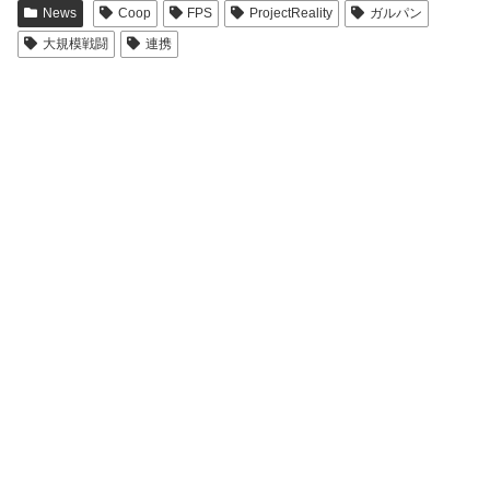
News
Coop
FPS
ProjectReality
ガルパン
大規模戦闘
連携