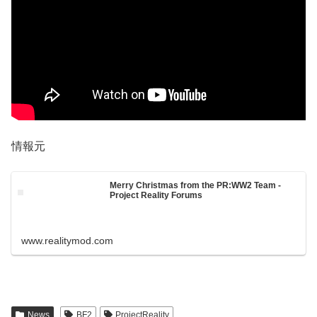
情報元
Merry Christmas from the PR:WW2 Team -
Project Reality Forums
www.realitymod.com
News
BF2
ProjectReality