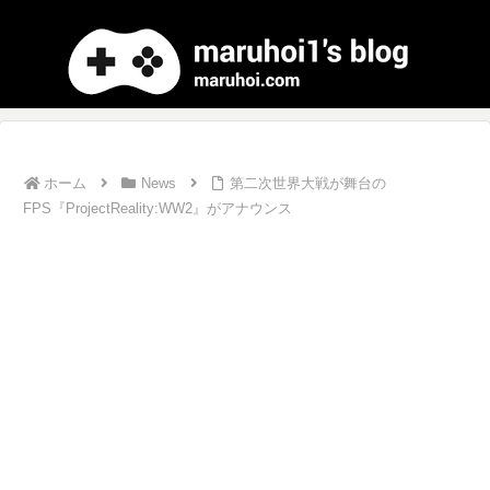
ホーム
News
第二次世界大戦が舞台の
FPS『ProjectReality:WW2』がアナウンス