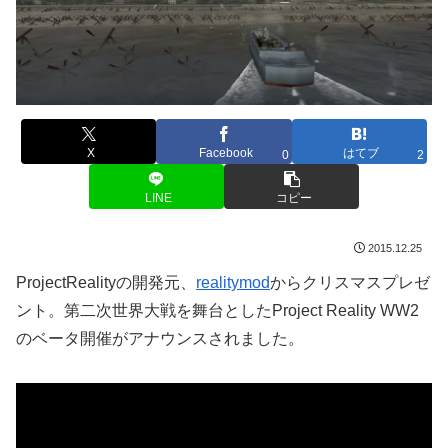
X
Facebook
はてブ
0
2
LINE
コピー
2015.12.25
ProjectRealityの開発元、
realitymod
からクリスマスプレゼ
ント。第二次世界大戦を舞台としたProject Reality WW2
のベータ開催がアナウンスされました。