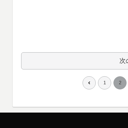
次
前
1
2
へ