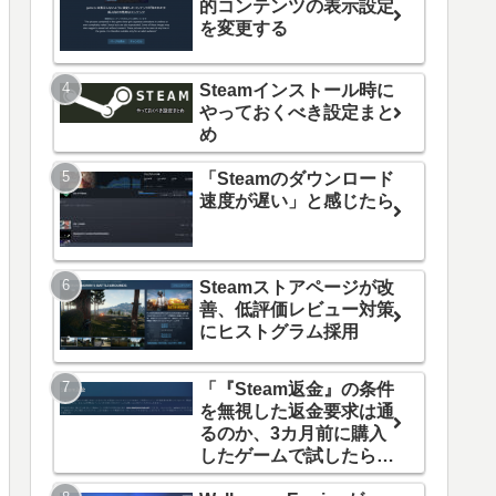
的コンテンツの表示設定
を変更する
Steamインストール時に
やっておくべき設定まと
め
「Steamのダウンロード
速度が遅い」と感じたら
Steamストアページが改
善、低評価レビュー対策
にヒストグラム採用
「『Steam返金』の条件
を無視した返金要求は通
るのか、3カ月前に購入
したゲームで試したらで
きました」の続報