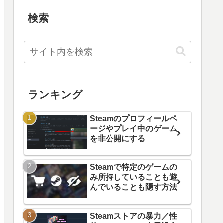
検索
ランキング
Steamのプロフィールペ
ージやプレイ中のゲーム
を非公開にする
Steamで特定のゲームの
み所持していることも遊
んでいることも隠す方法
Steamストアの暴力／性