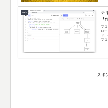
テ
Web
「f
フロ
ロー
ド、
フロ
スポ