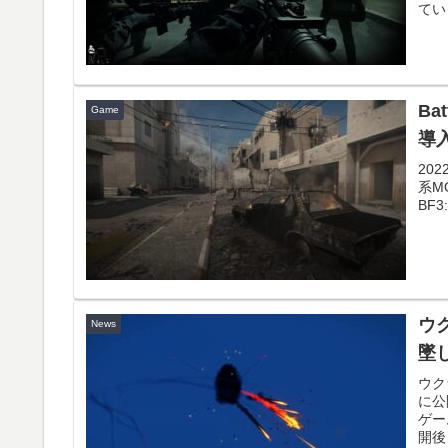
てい
Ba
Game
導
20
系M
BF3
ウク
News
墜
ウク
に公
ゲー
開後