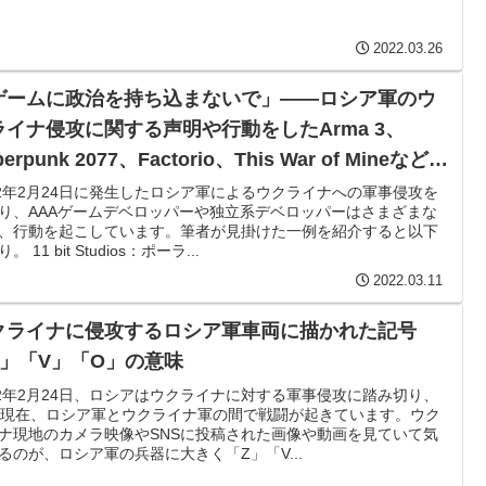
2022.03.26
ゲームに政治を持ち込まないで」――ロシア軍のウ
ライナ侵攻に関する声明や行動をしたArma 3、
berpunk 2077、Factorio、This War of Mineなどに
評価レビュー相次ぐ
22年2月24日に発生したロシア軍によるウクライナへの軍事侵攻を
り、AAAゲームデベロッパーや独立系デベロッパーはさまざまな
、行動を起こしています。筆者が見掛けた一例を紹介すると以下
。 11 bit Studios：ポーラ...
2022.03.11
クライナに侵攻するロシア軍車両に描かれた記号
Z」「V」「O」の意味
22年2月24日、ロシアはウクライナに対する軍事侵攻に踏み切り、
日現在、ロシア軍とウクライナ軍の間で戦闘が起きています。ウク
ナ現地のカメラ映像やSNSに投稿された画像や動画を見ていて気
るのが、ロシア軍の兵器に大きく「Z」「V...