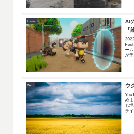
A
Game
「誰
20
Fe
ーム
が予
ウク
Web
Yo
めま
も埋
ライ