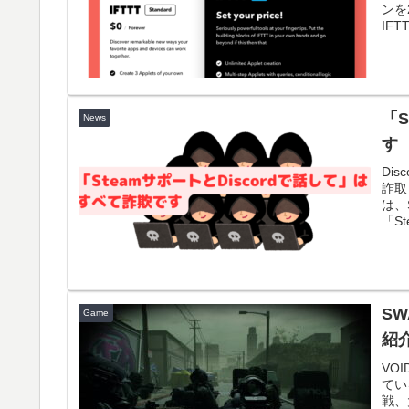
ンを
IFTT
「S
News
す
Di
詐取
は、
「St
SW
Game
紹
VOI
てい
戦、