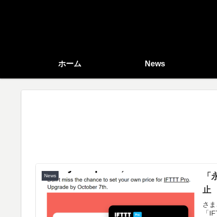
ホーム
News
「永
News
止
さま
「I