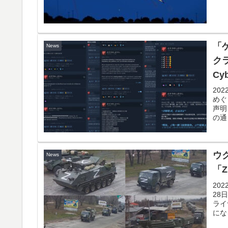
「
News
ク
Cy
低
20
めぐ
声明
の通り
ウ
News
「
20
28
ライ
にな