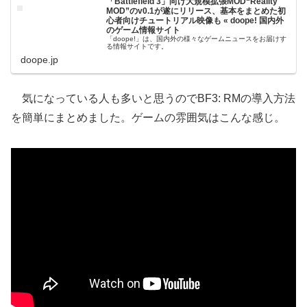
「Battlefield 3」向け大規模拡張MOD“Reality
MOD”のv0.1が遂にリリース、基本をまとめた初
心者向けチュートリアル映像も « doope! 国内外
のゲーム情報サイト
「doope!」は、国内外の様々なゲームニュースをお届けす
る情報サイトです。
doope.jp
気になっている人も多いと思うのでBF3: RMの導入方法
を簡単にまとめました。ゲームの雰囲気はこんな感じ。