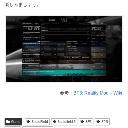
楽しみましょう。
参考：
BF3: Reality Mod – Wiki
Game
BattleField
Battlefield 3
BF3
FPS