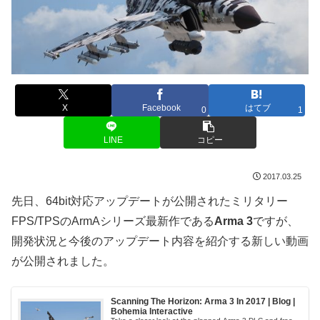
X
Facebook
はてブ
0
1
LINE
コピー
2017.03.25
先日、64bit対応アップデートが公開されたミリタリー
FPS/TPSのArmAシリーズ最新作である
Arma 3
ですが、
開発状況と今後のアップデート内容を紹介する新しい動画
が公開されました。
Scanning The Horizon: Arma 3 In 2017 | Blog |
Bohemia Interactive