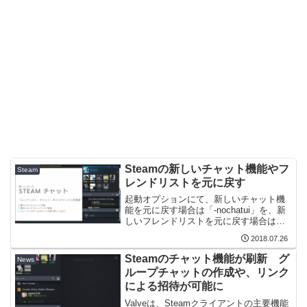
Steamの新しいチャット機能やフ
Steam
レンドリストを元に戻す
起動オプションにて、新しいチャット機
能を元に戻す場合は「-nochatui」を、新
しいフレンドリストを元に戻す場合は「-
nofriendsui」を追加する。これで、
2018.07.26
Steamをアップデート前の状態に戻すこ
とができる。 Steamに新しく実装...
Steamのチャット機能が刷新 グ
News
ループチャットの作成や、リンク
による招待が可能に
Valveは、Steamクライアントの主要機能