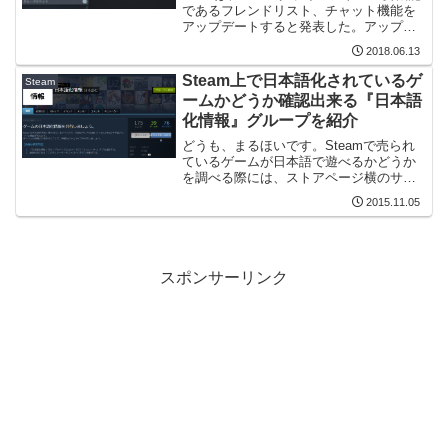
であるフレンドリスト、チャット機能を
アップデートすると発表した。アップデ
ート内容はSteam ベータで公開されてい
2018.06.13
て、Steam ベータに参加すれば誰でも機
能を試せる状態だ。 アップデート後の
Steam上で日本語化されているゲ
Steam
フ...
ームかどうか確認出来る『日本語
化情報』グループを紹介
どうも、まるほいです。Steamで売られ
ているゲームが日本語で遊べるかどうか
を調べる際には、ストアページ横のサポ
ート言語を確認するSteamの日本語レビ
2015.11.05
ューを確認する有志が日本語化した海外
ゲームのまとめ WikiGoogleと皆さん色々
調べ...
スポンサーリンク