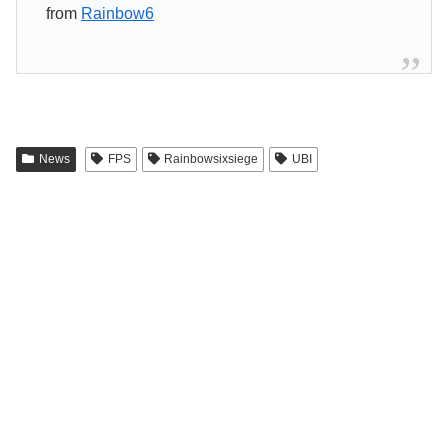
from
Rainbow6
News
FPS
Rainbowsixsiege
UBI