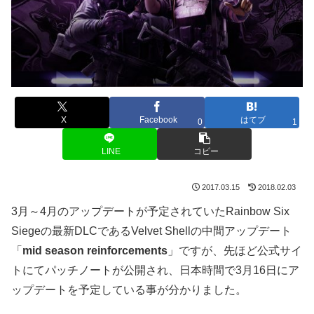
X
Facebook
はてブ
0
1
LINE
コピー
2017.03.15
2018.02.03
3月～4月のアップデートが予定されていたRainbow Six
Siegeの最新DLCであるVelvet Shellの中間アップデート
「
mid season reinforcements
」ですが、先ほど公式サイ
トにてパッチノートが公開され、日本時間で3月16日にア
ップデートを予定している事が分かりました。