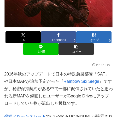
X
Facebook
はてブ
0
0
LINE
コピー
2016.10.27
2016年秋のアップデートで日本の特殊急襲部隊「SAT」
や日本MAPが追加予定だった『
Rainbow Six Siege
』です
が、秘密保持契約がある中で一部に配信されていたと思わ
れる新MAPを録画したユーザーがGoogle Driveにアップ
ロードしていた物が流出した模様です。
発端となったスレッド
ではGoogle DriveのURLが提示され