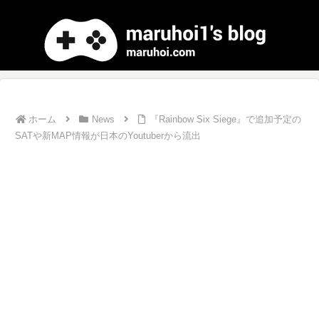
ホーム
News
『Rainbow Six Siege』で追加予定の
SATや新MAP情報が日本のYoutuberから流出