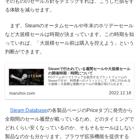
そのもののセール方針をチェックすれば、こうした損をす
る体験を減らせます。
まず、Steamのオータムセールや年末のホリデーセール
など大規模セールは時期が決まっています。この時期を知
っていれば、「大規模セール前は購入を控えよう」という
判断ができます。
Steamで行われている週間セールや大規模セール
の開催時期・時間について
PCゲームやソフトウェアを販売するプラットフォームの
Steamですが、利用者へのメリットとして、1年に行われる
小規模～大規模な複数のセールの実施が挙げられます。こ
の記事では過去に行われたセールの時期についてまとめま
す。どういった時期に行われているのか、いつお金を使う
2022.12.18
maruhoi.com
ときが来るのか判断材料になれば幸いです。
Steam Database
の各製品ページのPriceタブに発売から
全期間のセール履歴が載っているため、どのタイミングで
どれくらい安くなっているのか、そもそもセールはしない
製品なのかも分かります。ブラウザ拡張機能を提供する