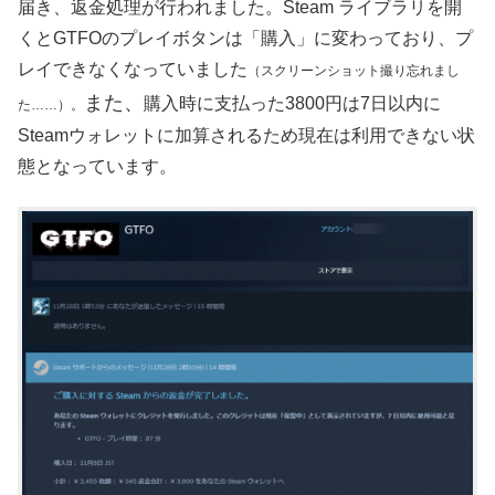
届き、返金処理が行われました。Steam ライブラリを開
くとGTFOのプレイボタンは「購入」に変わっており、プ
レイできなくなっていました
（スクリーンショット撮り忘れまし
また、
購入時に支払った3800円は7日以内に
た……）。
Steamウォレットに加算されるため現在は利用できない状
態となっています。