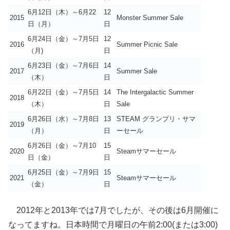
6月12日（木）～6月22
12
2015
Monster Summer Sale
日（月）
日
6月24日（金）～7月5日
12
2016
Summer Picnic Sale
（月)
日
6月23日（金）～7月6日
14
2017
Summer Sale
（木）
日
6月22日（金）～7月5日
14
The Intergalactic Summer
2018
（木）
日
Sale
6月26日（水）～7月8日
13
STEAM グランプリ・サマ
2019
（月）
日
ーセール
6月26日（金）～7月10
15
2020
Steamサマーセール
日（金）
日
6月25日（金）～7月9日
15
2021
Steamサマーセール
（金）
日
2012年と2013年では7月でしたが、その後は6月開催に
なってますね。日本時間で月曜日の午前2:00(または3:00)