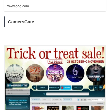
www.gog.com
GamersGate