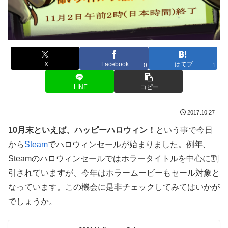
X
Facebook
はてブ
0
1
LINE
コピー
2017.10.27
10月末といえば、ハッピーハロウィン！
という事で今日
から
Steam
でハロウィンセールが始まりました。例年、
Steamのハロウィンセールではホラータイトルを中心に割
引されていますが、今年はホラームービーもセール対象と
なっています。この機会に是非チェックしてみてはいかが
でしょうか。