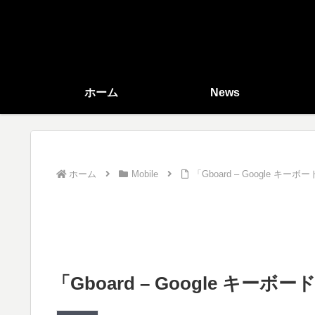
ホーム
News
ホーム
Mobile
「Gboard – Google 
「Gboard – Google キ