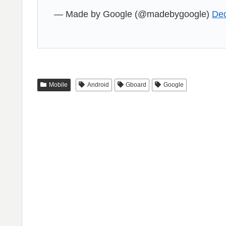
— Made by Google (@madebygoogle)
De
Mobile
Android
Gboard
Google