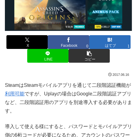
X
Facebook
はてブ
0
1
LINE
コピー
2017.06.16
SteamはSteamモバイルアプリを通じて二段階認証機能が
利用可能
ですが、Uplayの場合はGoogle二段階認証アプリ
など、二段階認証用のアプリを別途導入する必要がありま
す。
導入して使える様にすると、パスワードとモバイルアプリ
側の6桁コードが必要になるため、アカウントのパスワー