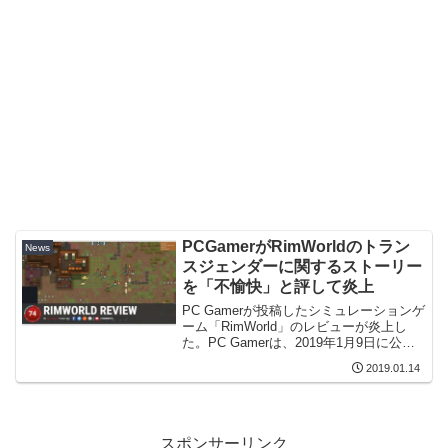
PCGamerがRimWorldのトラン
News
スジェンダーに関するストーリー
を「不愉快」と評して炎上
PC Gamerが投稿したシミュレーションゲ
ーム「RimWorld」のレビューが炎上し
た。PC Gamerは、2019年1月9日に公開
した「 RimWorld review」の一節で「
2019.01.14
RimWorldは未来の話なのに異性愛が唯一
の性的指向...
スポンサーリンク