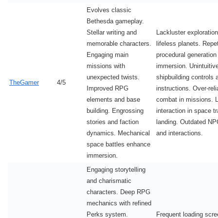
Evolves classic
Bethesda gameplay.
Stellar writing and
Lackluster exploratio
memorable characters.
lifeless planets. Repet
Engaging main
procedural generation
missions with
immersion. Unintuitiv
unexpected twists.
shipbuilding controls 
TheGamer
4/5
Improved RPG
instructions. Over-rel
elements and base
combat in missions. L
building. Engrossing
interaction in space t
stories and faction
landing. Outdated NP
dynamics. Mechanical
and interactions.
space battles enhance
immersion.
Engaging storytelling
and charismatic
characters. Deep RPG
mechanics with refined
Perks system.
Frequent loading scr