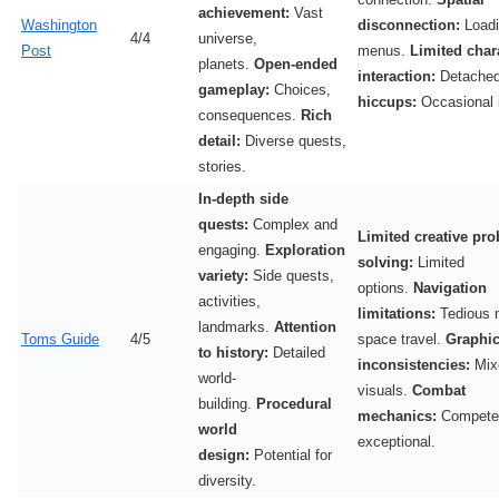
achievement:
Vast
Washington
disconnection:
Loadi
4/4
universe,
Post
menus.
Limited char
planets.
Open-ended
interaction:
Detache
gameplay:
Choices,
hiccups:
Occasional 
consequences.
Rich
detail:
Diverse quests,
stories.
In-depth side
quests:
Complex and
Limited creative pr
engaging.
Exploration
solving:
Limited
variety:
Side quests,
options.
Navigation
activities,
limitations:
Tedious 
landmarks.
Attention
Toms Guide
4/5
space travel.
Graphic
to history:
Detailed
inconsistencies:
Mixe
world-
visuals.
Combat
building.
Procedural
mechanics:
Competen
world
exceptional.
design:
Potential for
diversity.