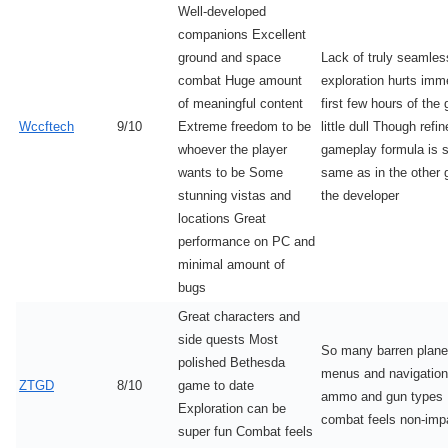
Well-developed
companions Excellent
ground and space
Lack of truly seamles
combat Huge amount
exploration hurts imm
of meaningful content
first few hours of the
Wccftech
9/10
Extreme freedom to be
little dull Though refin
whoever the player
gameplay formula is st
wants to be Some
same as in the other
stunning vistas and
the developer
locations Great
performance on PC and
minimal amount of
bugs
Great characters and
side quests Most
So many barren plane
polished Bethesda
menus and navigatio
ZTGD
8/10
game to date
ammo and gun types
Exploration can be
combat feels non-impa
super fun Combat feels