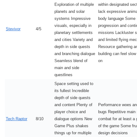
Exploration of multiple
within designated se
planets and solar
lack expressive anim
systems Impressive
body language Some 
visuals, especially in
progression and contin
Stevivor
4/5
planetary settlements
missions Lackluster 
and cities Variety and
and limited flying me
depth in side quests
Resource gathering a
and branching dialogue
building can feel slow
Seamless blend of
on
main and side
questlines
Space setting used to
its fullest Incredible
depth of side quests
and content Plenty of
Performance woes an
player choice and
bugs Repetitive main 
Tech Raptor
8/10
dialogue options New
combat for at least a
Game Plus shakes
of the game Some frus
things up for multiple
design decisions