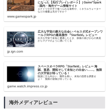
になった【先行プレイレポート】 | Game*Spark
- 国内・海外ゲーム情報サイト
エナドリや片手で食べられる食料や、ミネラルウォーター
などの備蓄は充分ですか？
www.gamespark.jp
広大な宇宙の膨大な出会い ベセスダ式オープンワ
ールドRPGの最高傑作 『Starfield』レビュー
広大な宇宙で未知と遭遇したとき、探索の喜びが心の奥底
からマグマのように湧いてくる
jp.ign.com
スペースオペラRPG「Starfield」レビュー 海
賊、貿易、開拓そして未知との出会い……。無限
の大宇宙が待っている！
陰謀に立ち向かい、難民を救い、未知の惑星を調査せ
よ！ 無限の冒険が待っている
game.watch.impress.co.jp
海外メディアレビュー