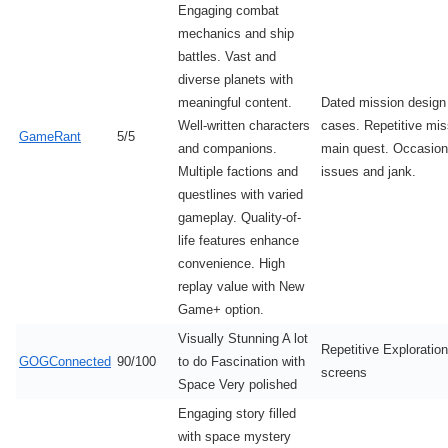
Engaging combat
mechanics and ship
battles. Vast and
diverse planets with
meaningful content.
Dated mission design
Well-written characters
cases. Repetitive mis
GameRant
5/5
and companions.
main quest. Occasiona
Multiple factions and
issues and jank.
questlines with varied
gameplay. Quality-of-
life features enhance
convenience. High
replay value with New
Game+ option.
Visually Stunning A lot
Repetitive Exploratio
GOGConnected
90/100
to do Fascination with
screens
Space Very polished
Engaging story filled
with space mystery