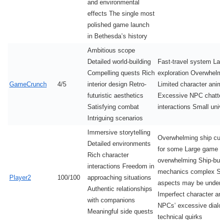
and environmental
effects The single most
polished game launch
in Bethesda’s history
Ambitious scope
Detailed world-building
Fast-travel system La
Compelling quests Rich
exploration Overwhe
GameCrunch
4/5
interior design Retro-
Limited character ani
futuristic aesthetics
Excessive NPC chatte
Satisfying combat
interactions Small uni
Intriguing scenarios
Immersive storytelling
Overwhelming ship cu
Detailed environments
for some Large game 
Rich character
overwhelming Ship-bui
interactions Freedom in
mechanics complex 
Player2
100/100
approaching situations
aspects may be under
Authentic relationships
Imperfect character a
with companions
NPCs’ excessive dial
Meaningful side quests
technical quirks