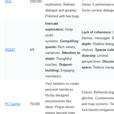
VGC
100/100
exploration. Refined
Series X performance
dialogue and gunplay.
Some unclear dialogu
Polished with few bugs.
Intricate
exploration:
Deep
Lack of coherence:
U
world
themes, messages.
C
systems.
Compelling
depth:
Shallow dialo
quests:
Rich variety,
VG247
4/5
choices.
Sparse cult
narratives.
Attention to
diversity:
Limited
detail:
Thoughtful
perspectives.
Discon
touches.
Outpost-
space:
Tedious naviga
building:
Engaging
mechanics.
Vast freedom to create
personal narratives.
Classic Bethesda bu
Richly designed
glitches. Cumbersome
environments like
PC Gamer
75/100
and map systems. Sim
Neon. Player-driven
luck-based minigame
quests beyond main