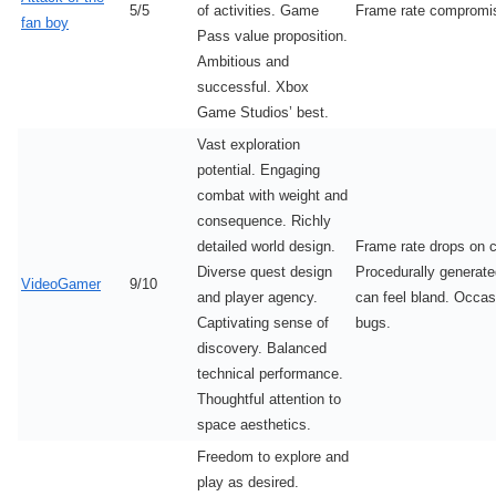
5/5
of activities. Game
Frame rate compromi
fan boy
Pass value proposition.
Ambitious and
successful. Xbox
Game Studios’ best.
Vast exploration
potential. Engaging
combat with weight and
consequence. Richly
detailed world design.
Frame rate drops on 
Diverse quest design
Procedurally generate
VideoGamer
9/10
and player agency.
can feel bland. Occas
Captivating sense of
bugs.
discovery. Balanced
technical performance.
Thoughtful attention to
space aesthetics.
Freedom to explore and
play as desired.