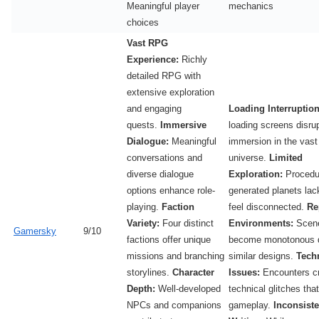
Meaningful player
mechanics
choices
Vast RPG
Experience:
Richly
detailed RPG with
extensive exploration
and engaging
Loading Interruption
quests.
Immersive
loading screens disru
Dialogue:
Meaningful
immersion in the vast
conversations and
universe.
Limited
diverse dialogue
Exploration:
Procedur
options enhance role-
generated planets lac
playing.
Faction
feel disconnected.
Re
Variety:
Four distinct
Environments:
Scene
Gamersky
9/10
factions offer unique
become monotonous 
missions and branching
similar designs.
Tech
storylines.
Character
Issues:
Encounters c
Depth:
Well-developed
technical glitches tha
NPCs and companions
gameplay.
Inconsiste