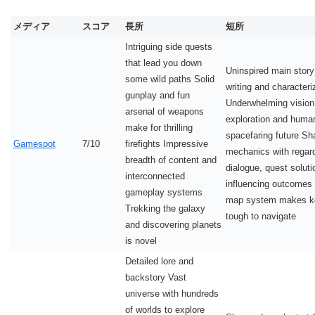
メディア
スコア
長所
短所
Intriguing side quests
that lead you down
Uninspired main story
some wild paths Solid
writing and characteri
gunplay and fun
Underwhelming vision
arsenal of weapons
exploration and human
make for thrilling
spacefaring future S
Gamespot
7/10
firefights Impressive
mechanics with regard
breadth of content and
dialogue, quest soluti
interconnected
influencing outcomes 
gameplay systems
map system makes ke
Trekking the galaxy
tough to navigate
and discovering planets
is novel
Detailed lore and
backstory Vast
universe with hundreds
of worlds to explore