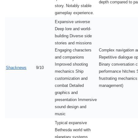
depth compared to past
story. Notably stable
gameplay experience.
Expansive universe
Deep lore and world-
building Diverse side
stories and missions
Engaging characters
Complex navigation 
and companions
Repetitive dialogue o
Improved shooting
Binary conversation 
Shacknews
9/10
mechanics Ship
performance hitches
customization and
frustrating mechanics
combat Detailed
management)
graphics and
presentation Immersive
sound design and
music
Typical expansive
Bethesda world with
planetary systems.