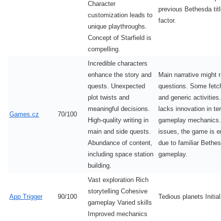
Character
previous Bethesda tit
customization leads to
factor.
unique playthroughs.
Concept of Starfield is
compelling.
Incredible characters
enhance the story and
Main narrative might r
quests. Unexpected
questions. Some fetc
plot twists and
and generic activitie
meaningful decisions.
lacks innovation in te
Games.cz
70/100
High-quality writing in
gameplay mechanics.
main and side quests.
issues, the game is e
Abundance of content,
due to familiar Bethe
including space station
gameplay.
building.
Vast exploration Rich
storytelling Cohesive
App Trigger
90/100
Tedious planets Initi
gameplay Varied skills
Improved mechanics