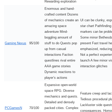
Rewarding exploration
Enormous and hand-
crafted content Dozens
of mechanics create an
UI can be clunky, esp
amazing space
star chart Pathfinding
adventure Mind-
markers can be probl
boggling amount of
Some minor Bethesda
Gaming Nexus
95/100
stuff to do Quests pop
present Fast travel he
up from casual
emphasized, reducing
interactions Faction
Not a perfect experie
questlines rival entire
launch A few minor vi
AAA game stories
interaction glitches
Dynamic reactions to
player’s actions
Expansive open-world
space RPG. Diverse
Feature creep and lac
mechanics and quests.
Tedious procedural pl
Detailed and densely
Lackluster side quest
PCGamesN
70/100
packed cities. Complex
consequences. Homo