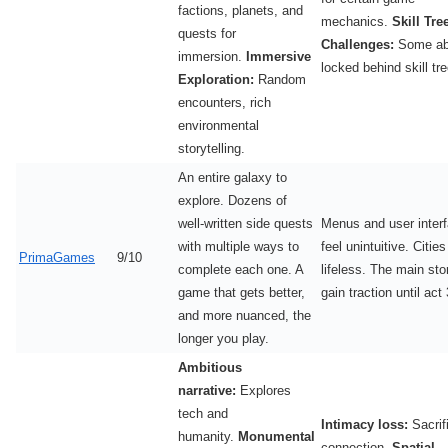
factions, planets, and
mechanics.
Skill Tre
quests for
Challenges:
Some abi
immersion.
Immersive
locked behind skill tr
Exploration:
Random
encounters, rich
environmental
storytelling.
An entire galaxy to
explore. Dozens of
well-written side quests
Menus and user inter
with multiple ways to
feel unintuitive. Citie
PrimaGames
9/10
complete each one. A
lifeless. The main sto
game that gets better,
gain traction until act 
and more nuanced, the
longer you play.
Ambitious
narrative:
Explores
tech and
Intimacy loss:
Sacrif
humanity.
Monumental
connection.
Spatial