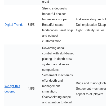
great
Strong sidequests
Impactful choices
Impressive scope
Flat main story and c
Digital Trends
3.5/5
Beautiful space
Dull exploration Disap
landscapes Great ship
flight Stability issues
and outpost
customization
Rewarding aerial
combat with skill-based
piloting. In-depth crew
system and diverse
companions.
Settlement mechanics
offer depth and
Bugs and minor glitch
We got this
management
4.5/5
Settlement mechanic
covered
simulation.
appeal to all players.
Overwhelming scope
and attention to detail.