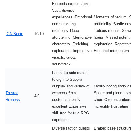
Exceeds expectations.
Vast, diverse
experiences. Emotional
Moments of tedium.
and surprising
artificiality. Sterile e
moments. Deep
Tedious menus. Slowe
IGN Spain
10/10
storytelling. Memorable
hours. Missed potentia
characters. Enriching
exploration. Repetitiv
exploration. Impressive
Hindered momentum.
visuals. Great
soundtrack.
Fantastic side quests
to dig into Superb
gunplay and variety of
Mostly boring story 
Trusted
weapons Ship
Space and planet expl
4/5
Reviews
customisation is
chore Overencumbere
excellent Expansive
incredibly frustrating
skill tree for true RPG
experience
Diverse faction quests
Limited base structure