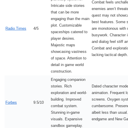
Combat feels unchall
Intricate side stories
enemies aren’t threat
that can be more
quest may not showc
engaging than the main
best features. Some 
plot. Customizable
Radio Times
4/5
are monotonous with d
spaceships catered to
busywork. Character i
player desires.
and dialog feel stiff an
Majestic maps
Combat and explorati
showcasing vastness
lacking tactical depth.
of space. Attention to
detail in game world
construction.
Engaging companion
stories. Rich
Dated character mode
exploration and world-
animation. Frequent l
building. Improved
screens. Oxygen sys
Forbes
9.5/10
combat system.
cumbersome. Presenc
Stunning in-game
albeit less than usua
visuals. Expansive
endgame and New Ga
sandbox gameplay.