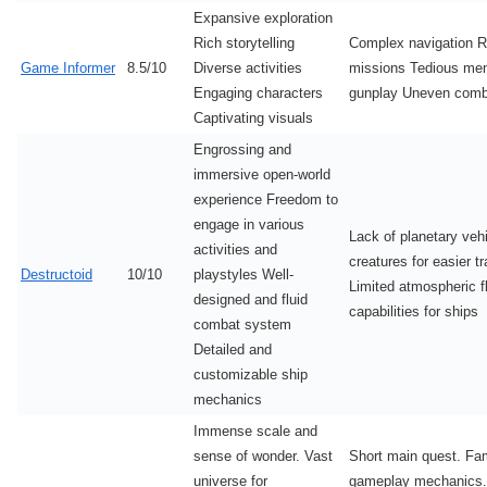
Expansive exploration
Rich storytelling
Complex navigation R
Game Informer
8.5/10
Diverse activities
missions Tedious men
Engaging characters
gunplay Uneven comb
Captivating visuals
Engrossing and
immersive open-world
experience Freedom to
engage in various
Lack of planetary vehi
activities and
creatures for easier t
Destructoid
10/10
playstyles Well-
Limited atmospheric fl
designed and fluid
capabilities for ships
combat system
Detailed and
customizable ship
mechanics
Immense scale and
sense of wonder. Vast
Short main quest. Fam
universe for
gameplay mechanics