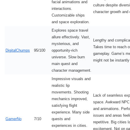
facial animations and
culture despite diversi
interactions.
character growth and 
Customizable ships
and space exploration.
Explores space travel
allure effectively. Vast,
Lengthy and complicat
mysterious, and
Takes time to reach o
DigitalChumps
95/100
opportunity-rich
gameplay. Game’s m
universe. Slow burn
might not be instantly 
main quest and
character management.
Impressive visuals and
realistic lip
movements. Shooting
Lack of seamless expl
mechanics improved,
space. Awkward NPC 
satisfying flight
and animations. Perf
experience. Many side
issues and areas feel
GamerNo
7/10
quests and
repetitive. Big cities 
experiences in cities.
excitement. Not on pa