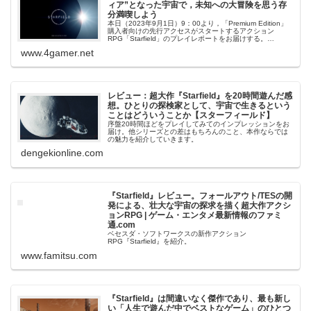
ィア”となった宇宙で，未知への大冒険を思う存
分満喫しよう
本日（2023年9月1日）9：00より，「Premium Edition」
購入者向けの先行アクセスがスタートするアクション
RPG「Starfield」のプレイレポートをお届けする。
Bethesda …
www.4gamer.net
レビュー：超大作『Starfield』を20時間遊んだ感
想。ひとりの探検家として、宇宙で生きるという
ことはどういうことか【スターフィールド】
序盤20時間ほどをプレイしてみてのインプレッションをお
届け。他シリーズとの差はもちろんのこと、本作ならでは
の魅力を紹介していきます。
dengekionline.com
『Starfield』レビュー。フォールアウト/TESの開
発による、壮大な宇宙の探求を描く超大作アクシ
ョンRPG | ゲーム・エンタメ最新情報のファミ
通.com
ベセスダ・ソフトワークスの新作アクション
RPG『Starfield』を紹介。
www.famitsu.com
『Starfield』は間違いなく傑作であり、最も新し
い「人生で遊んだ中でベストなゲーム」のひとつ