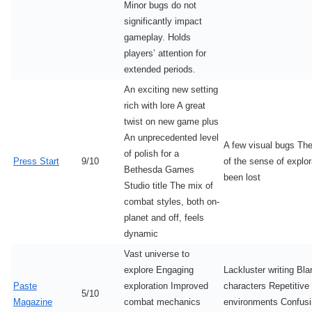
Minor bugs do not
significantly impact
gameplay. Holds
players’ attention for
extended periods.
An exciting new setting
rich with lore A great
twist on new game plus
An unprecedented level
A few visual bugs Th
of polish for a
Press Start
9/10
of the sense of explor
Bethesda Games
been lost
Studio title The mix of
combat styles, both on-
planet and off, feels
dynamic
Vast universe to
explore Engaging
Lackluster writing Bla
Paste
exploration Improved
characters Repetitive
5/10
Magazine
combat mechanics
environments Confus