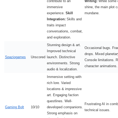
contribute to an
Writing:
While some 
immersive
shine, the main plot c
experience.
Skill
mundane.
Integration:
Skills and
traits impact
conversations, combat,
and exploration.
Stunning design & art.
Occasional bugs. Fra
Improved technical
drops. Mixed planetary
Spaziogames
Unscored
launch. Distinctive
Console limitations. R
environments. Strong
character animations.
audio & localization.
Immersive setting with
rich lore. Varied
locations & impressive
art. Engaging faction
questlines. Well-
Frustrating AI in com
Gaming Bolt
10/10
developed companions.
technical issues.
Strong emphasis on