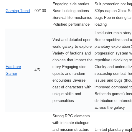
Engaging side stories
Suit protection not i
Gaming Trend
90/100
Base building options
30fps cap on Xbox S
Survival-lite mechanics
bugs Pop-in during la
Polished performance
loading
Lackluster main story
Vast and detailed open-
Some repetitive and u
world galaxy to explore
planetary exploration S
Variety of factions and
progression system w
choices that impact the
repetitive unlocking 
Hardcore
story Engaging side
Clunky and underutili
4/5
Gamer
quests and random
spaceship combat Tec
encounters Diverse
issues and bugs (tho
cast of characters with
improved compared to
unique skills and
Bethesda games) Inco
personalities
distribution of interes
across the galaxy
Strong RPG elements
with intricate dialogue
and mission structure
Limited planetary expl