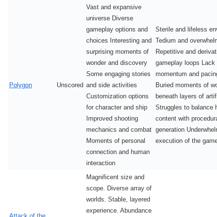
Vast and expansive
universe Diverse
gameplay options and
Sterile and lifeless e
choices Interesting and
Tedium and overwhel
surprising moments of
Repetitive and derivat
wonder and discovery
gameplay loops Lack 
Some engaging stories
momentum and pacin
Polygon
Unscored
and side activities
Buried moments of w
Customization options
beneath layers of artifi
for character and ship
Struggles to balance 
Improved shooting
content with procedur
mechanics and combat
generation Underwhel
Moments of personal
execution of the game
connection and human
interaction
Magnificent size and
scope. Diverse array of
worlds. Stable, layered
experience. Abundance
Attack of the