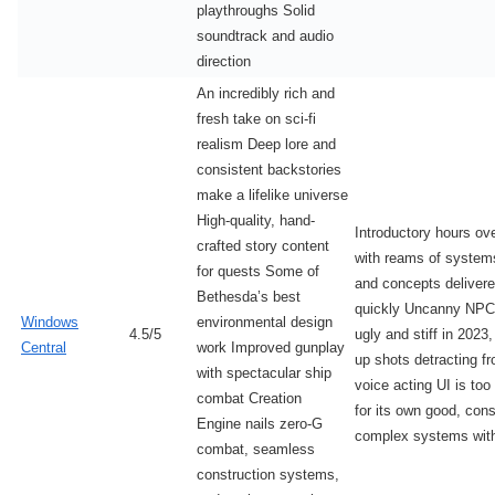
playthroughs Solid
soundtrack and audio
direction
An incredibly rich and
fresh take on sci-fi
realism Deep lore and
consistent backstories
make a lifelike universe
High-quality, hand-
Introductory hours o
crafted story content
with reams of system
for quests Some of
and concepts delivere
Bethesda’s best
quickly Uncanny NPC
Windows
environmental design
4.5/5
ugly and stiff in 2023,
Central
work Improved gunplay
up shots detracting f
with spectacular ship
voice acting UI is too
combat Creation
for its own good, cons
Engine nails zero-G
complex systems wit
combat, seamless
construction systems,