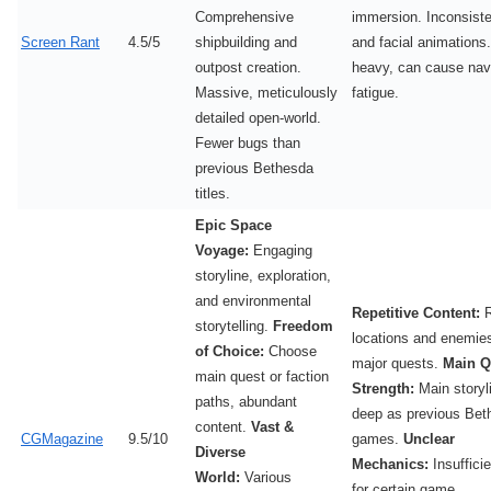
Comprehensive
immersion. Inconsiste
Screen Rant
4.5/5
shipbuilding and
and facial animations
outpost creation.
heavy, can cause nav
Massive, meticulously
fatigue.
detailed open-world.
Fewer bugs than
previous Bethesda
titles.
Epic Space
Voyage:
Engaging
storyline, exploration,
and environmental
Repetitive Content:
R
storytelling.
Freedom
locations and enemie
of Choice:
Choose
major quests.
Main Q
main quest or faction
Strength:
Main storyl
paths, abundant
deep as previous Bet
content.
Vast &
CGMagazine
9.5/10
games.
Unclear
Diverse
Mechanics:
Insufficie
World:
Various
for certain game