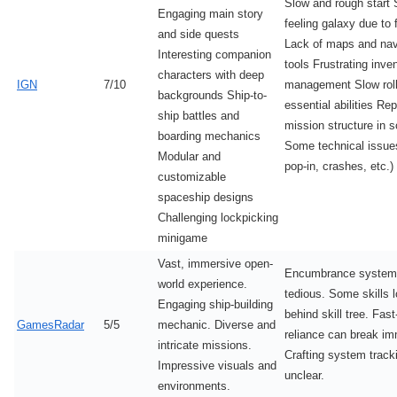
Slow and rough start 
Engaging main story
feeling galaxy due to f
and side quests
Lack of maps and nav
Interesting companion
tools Frustrating inve
characters with deep
IGN
7/10
management Slow roll
backgrounds Ship-to-
essential abilities Rep
ship battles and
mission structure in 
boarding mechanics
Some technical issue
Modular and
pop-in, crashes, etc.)
customizable
spaceship designs
Challenging lockpicking
minigame
Vast, immersive open-
Encumbrance system
world experience.
tedious. Some skills 
Engaging ship-building
behind skill tree. Fast
GamesRadar
5/5
mechanic. Diverse and
reliance can break im
intricate missions.
Crafting system track
Impressive visuals and
unclear.
environments.