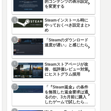
的コンテンツの表示設定
を変更する
Steamインストール時に
やっておくべき設定まと
め
「Steamのダウンロード
速度が遅い」と感じたら
Steamストアページが改
善、低評価レビュー対策
にヒストグラム採用
「『Steam返金』の条件
を無視した返金要求は通
るのか、3カ月前に購入
したゲームで試したらで
きました」の続報