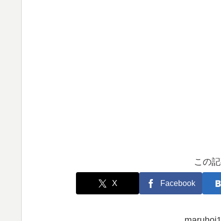
この記
X
Facebook
maruh