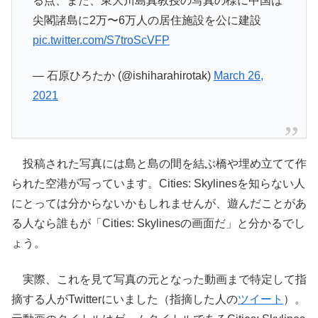
る点、また、東大川島真教授の写真の様に中国は
尖閣諸島に2万〜6万人の居住施設を公に建設
pic.twitter.com/S7troScVFP
— 石原ひろたか (@ishiharahirotak)
March 26,
2021
投稿された写真には島と島の間を結ぶ橋や埋め立てて作
られた空港が写っています。Cities: Skylinesを知らない人
にとっては分からないかもしれませんが、遊んだことがあ
る人なら誰もが「Cities: Skylinesの画面だ」と分かるでし
ょう。
実際、これを見て写真の元となった動画まで特定して指
摘する人がTwitterにいました（指摘した人の
ツイート
）。