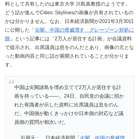
料として共有したのは東京大学 川島真教授のようです。
どう話が進んでCities: Skylinesの画像が共有されているの
かは分かりません。なお、日本経済新聞が2021年3月30日
に公開した「
尖閣、中国の脅威増す グレーゾーン対処に
隙
」という記事には「2万人が居住する計画」が会議資料
で提示され、出席議員は息をのんだとあり、画像の元とな
った動画内容と同じ話が展開されていることが分かりま
す。
中国は尖閣諸島を埋め立てて2万人が居住する計
画を持っている――。24日、自民党の会議に招か
れた有識者が示した資料に出席議員は息をのん
だ。中国側が動くきっかけや日本側の対応など議
員側の質問が相次いだ。
引用元： 日本経済新聞「
尖閣、中国の脅威増