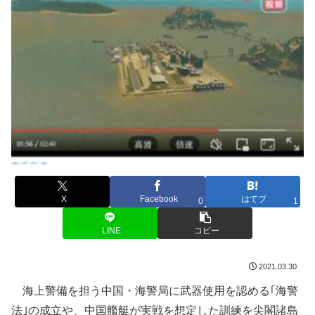
X
Facebook
はてブ
0
1
LINE
コピー
2021.03.30
海上警備を担う中国・海警局に武器使用を認める｢海警
法｣の成立や、中国艦艇が実戦を想定した訓練を尖閣諸島