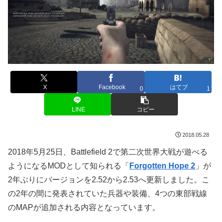
X
Facebook
はてブ
0
1
LINE
コピー
2018.05.28
2018年5月25日、Battlefield 2で第二次世界大戦が遊べる
ようになるMODとして知られる「
Forgotten Hope 2
」が
2年ぶりにバージョンを2.52から2.53へ更新しました。こ
の2年の間に発表されていた兵器や装備、4つの東部戦線
のMAPが追加される内容となっています。