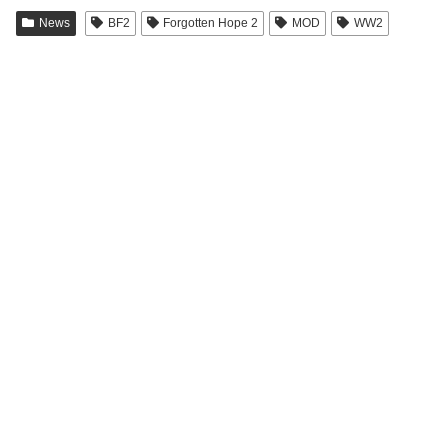
News
BF2
Forgotten Hope 2
MOD
WW2