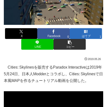
X
Facebook
はてブ
0
1
LINE
コピー
2019.05.26
Cities: Skylinesを販売するParadox Interactiveは2019年
5月24日、日本人Modderとコラボし、Cities: Skylinesで日
本風MAPを作るチュートリアル動画を公開した。